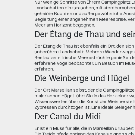
Nur wenige Schritte von Ihrem Campingplatz Le
Landschaften einzutauchen, mit atemberaubenden
geheime Buchten und außergewöhnliche Aussicht
Begleitung einer angenehmen Meeresbrise. Ver
Meer am Horizont begegnen.
Der Étang de Thau und se
Der Étang de Thau ist ebenfalls ein Ort, den si
unberührte Landschaft. Mehrere Wanderwege sch
Restaurants frische Meeresfrüchte genießen kö
erfahrene Vogelbeobachter. Ein Besuch im Musée
erfahren.
Die Weinberge und Hügel
Der Ort Marseillan selbst, der die Campingplä
malerischen Hügel führt Sie in das Herz einer 
Wissenswertes über die Kunst der Weinherstell
Zypressen durchzogen ist. Eine ideale Gelegen
Der Canal du Midi
Er ist ein Muss für alle, die in Marseillan urla
Die Treidelpfade entlang des Kanals eignen si