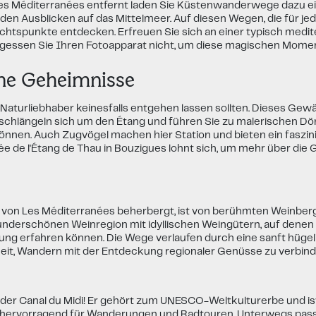
s Méditerranées entfernt laden Sie Küstenwanderwege dazu ein, 
 Ausblicken auf das Mittelmeer. Auf diesen Wegen, die für jede
spunkte entdecken. Erfreuen Sie sich an einer typisch mediter
gessen Sie Ihren Fotoapparat nicht, um diese magischen Moment
ine Geheimnisse
ch Naturliebhaber keinesfalls entgehen lassen sollten. Dieses Gew
längeln sich um den Étang und führen Sie zu malerischen Dörfer
nnen. Auch Zugvögel machen hier Station und bieten ein faszi
 de l'Étang de Thau in Bouzigues lohnt sich, um mehr über die G
tze von Les Méditerranées beherbergt, ist von berühmten Weinb
wunderschönen Weinregion mit idyllischen Weingütern, auf denen 
ung erfahren können. Die Wege verlaufen durch eine sanft hügel
heit, Wandern mit der Entdeckung regionaler Genüsse zu verbind
uben: der Canal du Midi! Er gehört zum UNESCO-Weltkulturerbe und
ch hervorragend für Wanderungen und Radtouren. Unterwegs pass