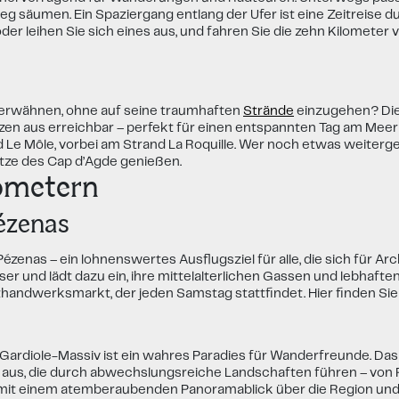
g säumen. Ein Spaziergang entlang der Ufer ist eine Zeitreise d
der leihen Sie sich eines aus, und fahren Sie die zehn Kilometer v
 erwähnen, ohne auf seine traumhaften
Strände
einzugehen? Die
en aus erreichbar – perfekt für einen entspannten Tag am Meer 
 Le Môle, vorbei am Strand La Roquille. Wer noch etwas weiter
tze des Cap d’Agde genießen.
ometern
ézenas
ézenas – ein lohnenswertes Ausflugsziel für alle, die sich für Ar
ser und lädt dazu ein, ihre mittelalterlichen Gassen und lebhaf
sthandwerksmarkt, der jeden Samstag stattfindet. Hier finden Sie
 Gardiole-Massiv ist ein wahres Paradies für Wanderfreunde. Da
aus, die durch abwechslungsreiche Landschaften führen – von Pin
it einem atemberaubenden Panoramablick über die Region und da