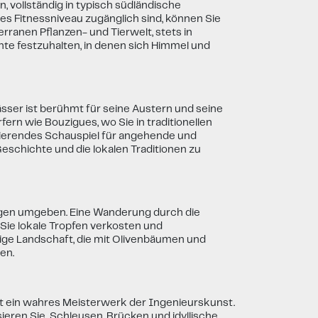
vollständig in typisch südländische
s Fitnessniveau zugänglich sind, können Sie
ranen Pflanzen- und Tierwelt, stets in
e festzuhalten, in denen sich Himmel und
ässer ist berühmt für seine Austern und seine
n wie Bouzigues, wo Sie in traditionellen
nierendes Schauspiel für angehende und
eschichte und die lokalen Traditionen zu
ergen umgeben. Eine Wanderung durch die
Sie lokale Tropfen verkosten und
ige Landschaft, die mit Olivenbäumen und
en.
 ist ein wahres Meisterwerk der Ingenieurskunst.
ieren Sie Schleusen, Brücken und idyllische