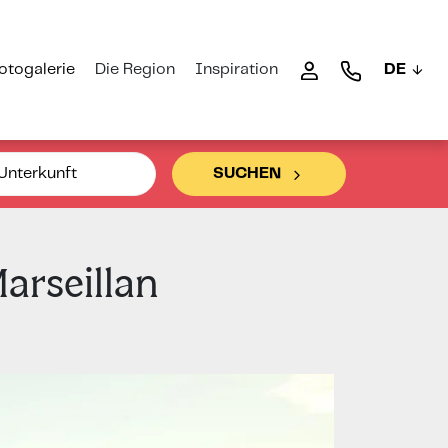
otogalerie
Die Region
Inspiration
DE
Unterkunft
SUCHEN
rseillan