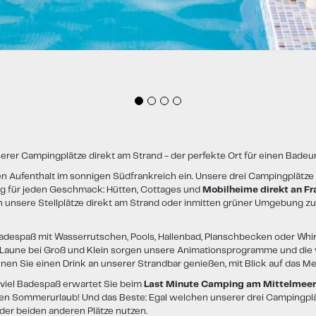
rer Campingplätze direkt am Strand - der perfekte Ort für einen Badeur
n Aufenthalt im sonnigen Südfrankreich ein. Unsere drei Campingplätze 
ng für jeden Geschmack: Hütten, Cottages und
Mobilheime direkt an Fr
 unsere Stellplätze direkt am Strand oder inmitten grüner Umgebung zu
despaß mit Wasserrutschen, Pools, Hallenbad, Planschbecken oder Whir
 Laune bei Groß und Klein sorgen unsere Animationsprogramme und die v
en Sie einen Drink an unserer Strandbar genießen, mit Blick auf das Me
d viel Badespaß erwartet Sie beim
Last Minute Camping am Mittelmeer
en Sommerurlaub! Und das Beste: Egal welchen unserer drei Campingplä
er beiden anderen Plätze nutzen.