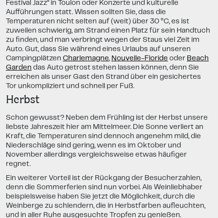
Festival Jazz“ in Toulon oder Konzerte und kulturelle
Aufführungen statt. Wissen sollten Sie, dass die
Temperaturen nicht selten auf (weit) über 30 °C, es ist
zuweilen schwierig, am Strand einen Platz für sein Handtuch
zu finden, und man verbringt wegen der Staus viel Zeit im
Auto. Gut, dass Sie während eines Urlaubs auf unseren
Campingplätzen
Charlemagne
,
Nouvelle-Floride
oder
Beach
Garden
das Auto getrost stehen lassen können, denn Sie
erreichen als unser Gast den Strand über ein gesichertes
Tor unkompliziert und schnell per Fuß.
Herbst
Schon gewusst? Neben dem Frühling ist der Herbst unsere
liebste Jahreszeit hier am Mittelmeer. Die Sonne verliert an
Kraft, die Temperaturen sind dennoch angenehm mild, die
Niederschläge sind gering, wenn es im Oktober und
November allerdings vergleichsweise etwas häufiger
regnet.
Ein weiterer Vorteil ist der Rückgang der Besucherzahlen,
denn die Sommerferien sind nun vorbei. Als Weinliebhaber
beispielsweise haben Sie jetzt die Möglichkeit, durch die
Weinberge zu schlendern, die in Herbstfarben aufleuchten,
und in aller Ruhe ausgesuchte Tropfen zu genießen.