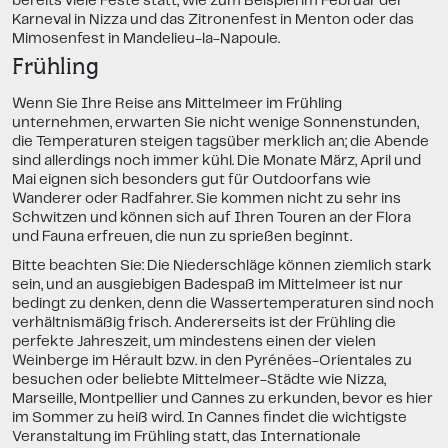
bereits viele Feste statt, wie zum Beispiel im Februar der
Karneval in Nizza und das Zitronenfest in Menton oder das
Mimosenfest in Mandelieu-la-Napoule.
Frühling
Wenn Sie Ihre Reise ans Mittelmeer im Frühling
unternehmen, erwarten Sie nicht wenige Sonnenstunden,
die Temperaturen steigen tagsüber merklich an; die Abende
sind allerdings noch immer kühl. Die Monate März, April und
Mai eignen sich besonders gut für Outdoorfans wie
Wanderer oder Radfahrer. Sie kommen nicht zu sehr ins
Schwitzen und können sich auf Ihren Touren an der Flora
und Fauna erfreuen, die nun zu sprießen beginnt.
Bitte beachten Sie: Die Niederschläge können ziemlich stark
sein, und an ausgiebigen Badespaß im Mittelmeer ist nur
bedingt zu denken, denn die Wassertemperaturen sind noch
verhältnismäßig frisch. Andererseits ist der Frühling die
perfekte Jahreszeit, um mindestens einen der vielen
Weinberge im Hérault bzw. in den Pyrénées-Orientales zu
besuchen oder beliebte Mittelmeer-Städte wie Nizza,
Marseille, Montpellier und Cannes zu erkunden, bevor es hier
im Sommer zu heiß wird. In Cannes findet die wichtigste
Veranstaltung im Frühling statt, das Internationale