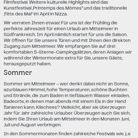
Filmfestival. Weitere kulturelle Highlights sind das
Kunstfestival „Printemps des Mômes“ und das traditionelle
„Fête des Mai“ im April in Nizza.
Wir verraten Ihnen etwas! Für uns ist der Frühling die
perfekte Jahreszeit für einen Urlaub am Mittelmeer in
Südfrankreich. Im April nämlich startet für uns die Saison.
Wir öffnen für Sie unsere Türen und mit Ihnen den direkten
Zugang zum Mittelmeer. Wir empfangen Sie auf drei
komfortablen 5-Sterne-Campingplätzen, deren Anlagen wir
während der Wintermonate extra für Sie, unsere Gäste,
herausgeputzt haben.
Sommer
Sommer am Mittelmeer – wer denkt dabei nicht an Sonne,
azurblauen Himmel, hohe Temperaturen, schöne Buchten
und Strände, die zum Baden in tiefblauem Wasser einladen,
Badeorte, in denen man abends mit einem Eis in der Hand
flanieren kann. Klischees? Vielleicht, aber sie überzeugen
Jahr für Jahr zahlreiche Urlauber. Überzeugen auch Sie sich,
indem Sie Ihren Urlaub am Mittelmeer in den Monaten Juni,
Juli und August verbringen.
In den Sommermonaten finden zahlreiche Festivals wie „Le