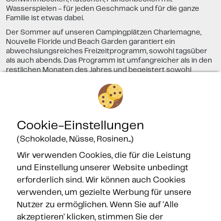
Wasserspielen - für jeden Geschmack und für die ganze
Familie ist etwas dabei.
Der Sommer auf unseren Campingplätzen Charlemagne,
Nouvelle Floride und Beach Garden garantiert ein
abwechslungsreiches Freizeitprogramm, sowohl tagsüber
als auch abends. Das Programm ist umfangreicher als in den
restlichen Monaten des Jahres und begeistert sowohl
Kinder und Teenager als auch Eltern gleichermaßen. Les
Méditerranées,
direkt am Meer
in Marseillan, ist DAS Ziel für
Ferien in Südfrankreich am Meer!
Cookie-Einstellungen
(Schokolade, Nüsse, Rosinen...)
Wir verwenden Cookies, die für die Leistung
Gesicherte Zahlung
und Einstellung unserer Website unbedingt
erforderlich sind. Wir können auch Cookies
verwenden, um gezielte Werbung für unsere
Nutzer zu ermöglichen. Wenn Sie auf 'Alle
akzeptieren' klicken, stimmen Sie der