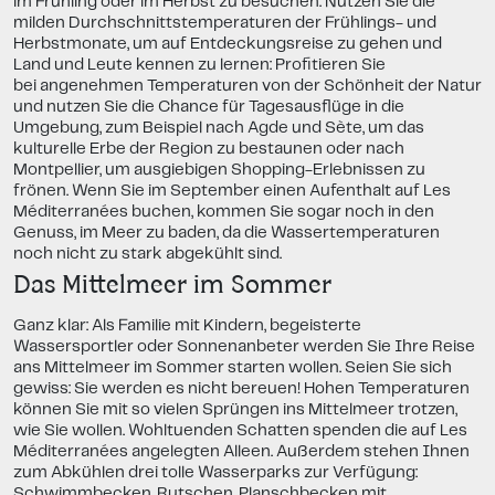
im Frühling oder im Herbst zu besuchen. Nutzen Sie die
milden Durchschnittstemperaturen der Frühlings- und
Herbstmonate, um auf Entdeckungsreise zu gehen und
Land und Leute kennen zu lernen: Profitieren Sie
bei angenehmen Temperaturen von der Schönheit der Natur
und nutzen Sie die Chance für Tagesausflüge in die
Umgebung, zum Beispiel nach Agde und Sète, um das
kulturelle Erbe der Region zu bestaunen oder nach
Montpellier, um ausgiebigen Shopping-Erlebnissen zu
frönen. Wenn Sie im September einen Aufenthalt auf Les
Méditerranées buchen, kommen Sie sogar noch in den
Genuss, im Meer zu baden, da die Wassertemperaturen
noch nicht zu stark abgekühlt sind.
Das Mittelmeer im Sommer
Ganz klar: Als Familie mit Kindern, begeisterte
Wassersportler oder Sonnenanbeter werden Sie Ihre Reise
ans Mittelmeer im Sommer starten wollen. Seien Sie sich
gewiss: Sie werden es nicht bereuen! Hohen Temperaturen
können Sie mit so vielen Sprüngen ins Mittelmeer trotzen,
wie Sie wollen. Wohltuenden Schatten spenden die auf Les
Méditerranées angelegten Alleen. Außerdem stehen Ihnen
zum Abkühlen drei tolle Wasserparks zur Verfügung:
Schwimmbecken, Rutschen, Planschbecken mit