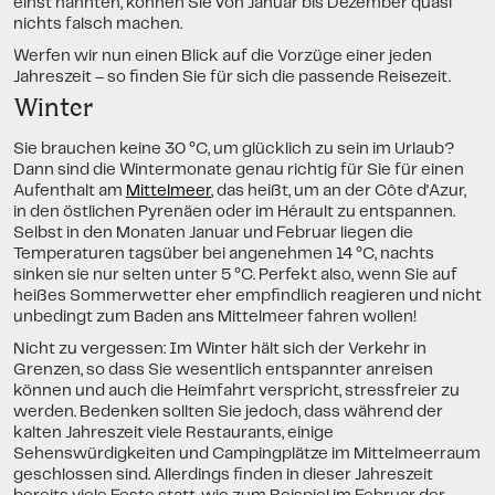
einst nannten, können Sie von Januar bis Dezember quasi
nichts falsch machen.
Werfen wir nun einen Blick auf die Vorzüge einer jeden
Jahreszeit – so finden Sie für sich die passende Reisezeit.
Winter
Sie brauchen keine 30
°C
, um glücklich zu sein im Urlaub?
Dann sind die Wintermonate genau richtig für Sie für einen
Aufenthalt am
Mittelmeer
, das heißt, um an der Côte d'Azur,
in den östlichen Pyrenäen oder im Hérault zu entspannen.
Selbst in den Monaten Januar und Februar liegen die
Temperaturen tagsüber bei angenehmen 14 °C, nachts
sinken sie nur selten unter 5 °C. Perfekt also, wenn Sie auf
heißes Sommerwetter eher empfindlich reagieren und nicht
unbedingt zum Baden ans Mittelmeer fahren wollen!
Nicht zu vergessen: Im Winter hält sich der Verkehr in
Grenzen, so dass Sie wesentlich entspannter anreisen
können und auch die Heimfahrt verspricht, stressfreier zu
werden. Bedenken sollten Sie jedoch, dass während der
kalten Jahreszeit viele Restaurants, einige
Sehenswürdigkeiten und Campingplätze im Mittelmeerraum
geschlossen sind. Allerdings finden in dieser Jahreszeit